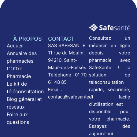
Consultez un
À PROPOS
CONTACT
médecin en ligne
Accueil
SAS SAFESANTE
depuis votre
11 rue du Moulin,
Annuaire des
pharmacie avec
94210, Saint-
pharmacies
SafeSante ! La
Maur-des-Fossés
L'Offre
solution de
Téléphone : 01 70
Pharmacie
téléconsultation
61 48 85
Le kit de
rapide, sécurisée,
Email :
téléconsultation
et facile
contact@safesante.fr
Blog général et
d’utilisation est
réseaux
disponible pour
Foire aux
votre pharmacie.
questions
Essayez dès
aujourd’hui !