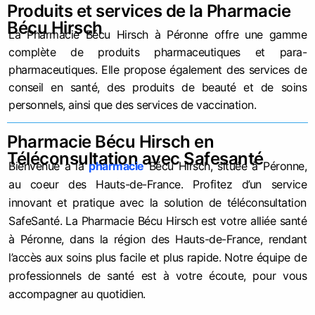
Produits et services de la Pharmacie
Bécu Hirsch
La Pharmacie Bécu Hirsch à Péronne offre une gamme
complète de produits pharmaceutiques et para-
pharmaceutiques. Elle propose également des services de
conseil en santé, des produits de beauté et de soins
personnels, ainsi que des services de vaccination.
Pharmacie Bécu Hirsch en
Téléconsultation avec Safesanté
Bienvenue à la
pharmacie
Bécu Hirsch, située à Péronne,
au coeur des Hauts-de-France. Profitez d’un service
innovant et pratique avec la solution de téléconsultation
SafeSanté. La Pharmacie Bécu Hirsch est votre alliée santé
à Péronne, dans la région des Hauts-de-France, rendant
l’accès aux soins plus facile et plus rapide. Notre équipe de
professionnels de santé est à votre écoute, pour vous
accompagner au quotidien.