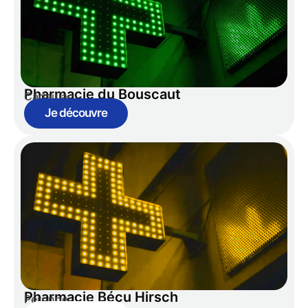
Pharmacie du Bouscaut
Cadaujac
Je découvre
Pharmacie Bécu Hirsch
Péronne