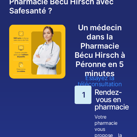
Pharmacie Bécu Hirsch avec
Safesanté ?
Un médecin
dans la
Pharmacie
Bécu Hirsch à
Péronne en 5
minutes
Essayez la
téléconsultation
Rendez-
1
vous en
pharmacie
Votre
pharmacie
vous
propose la