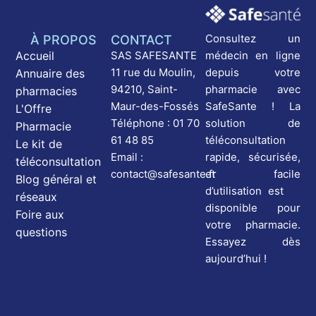
Consultez un
À PROPOS
CONTACT
médecin en ligne
Accueil
SAS SAFESANTE
depuis votre
11 rue du Moulin,
Annuaire des
pharmacie avec
94210, Saint-
pharmacies
SafeSante ! La
Maur-des-Fossés
L'Offre
solution de
Téléphone : 01 70
Pharmacie
téléconsultation
61 48 85
Le kit de
rapide, sécurisée,
Email :
téléconsultation
et facile
contact@safesante.fr
Blog général et
d’utilisation est
réseaux
disponible pour
Foire aux
votre pharmacie.
questions
Essayez dès
aujourd’hui !