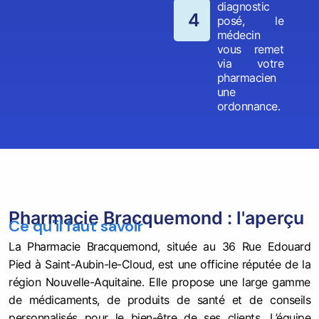
diagnostic
4
posé, le
médecin
vous remet
via votre
pharmacien
une
ordonnance.
Pharmacie Bracquemond : l'aperçu
Ce qu'il faut savoir
La Pharmacie Bracquemond, située au 36 Rue Edouard
Pied à Saint-Aubin-le-Cloud, est une officine réputée de la
région Nouvelle-Aquitaine. Elle propose une large gamme
de médicaments, de produits de santé et de conseils
personnalisés pour le bien-être de ses clients. L’équipe