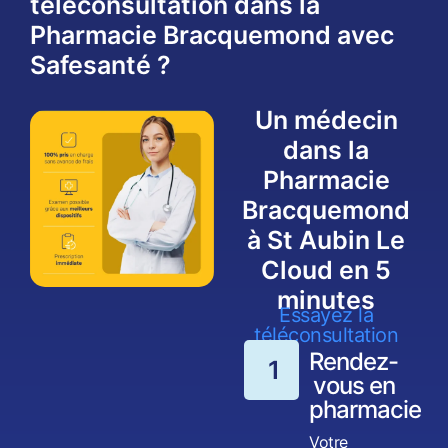
téléconsultation dans la
Pharmacie Bracquemond avec
Safesanté ?
Un médecin
dans la
Pharmacie
Bracquemond
à St Aubin Le
Cloud en 5
minutes
Essayez la
téléconsultation
Rendez-
1
vous en
pharmacie
Votre