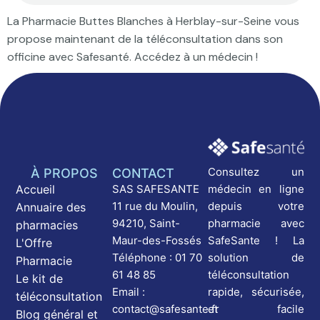
La Pharmacie Buttes Blanches à Herblay-sur-Seine vous
propose maintenant de la téléconsultation dans son
officine avec Safesanté. Accédez à un médecin !
Consultez un
À PROPOS
CONTACT
médecin en ligne
Accueil
SAS SAFESANTE
depuis votre
11 rue du Moulin,
Annuaire des
pharmacie avec
94210, Saint-
pharmacies
SafeSante ! La
Maur-des-Fossés
L'Offre
solution de
Téléphone : 01 70
Pharmacie
téléconsultation
61 48 85
Le kit de
rapide, sécurisée,
Email :
téléconsultation
et facile
contact@safesante.fr
Blog général et