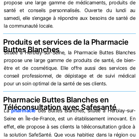
propose une large gamme de médicaments, produits de
santé et conseils personnalisés. Ouverte du lundi au
samedi, elle s’engage à répondre aux besoins de santé de
la communauté locale.
Produits et services de la Pharmacie
Buttes Blanches
Située à Herblay-sur-Seine, la Pharmacie Buttes Blanches
propose une large gamme de produits de santé, de bien-
être et de cosmétique. Elle offre aussi des services de
conseil professionnel, de dépistage et de suivi médical
pour un soin optimal de la santé de ses clients.
Pharmacie Buttes Blanches en
Téléconsultation avec Safesanté
La
pharmacie
des Buttes Blanches, située à Herblay-sur-
Seine en Île-de-France, est un établissement innovant. En
effet, elle propose à ses clients la téléconsultation grâce à
la solution SafeSanté. Que vous habitiez dans la région ou