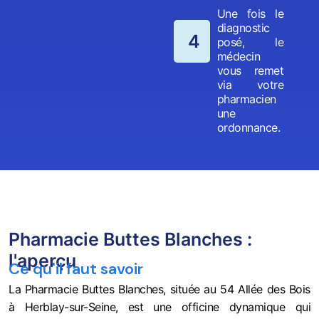
Une fois le
diagnostic
4
posé, le
médecin
vous remet
via votre
pharmacien
une
ordonnance.
Pharmacie Buttes Blanches :
l'aperçu
Ce qu'il faut savoir
La Pharmacie Buttes Blanches, située au 54 Allée des Bois
à Herblay-sur-Seine, est une officine dynamique qui