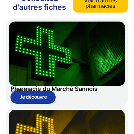
Voir d'autres
d'autres fiches
pharmacies
Pharmacie du Marché Sannois
Sannois
Je découvre