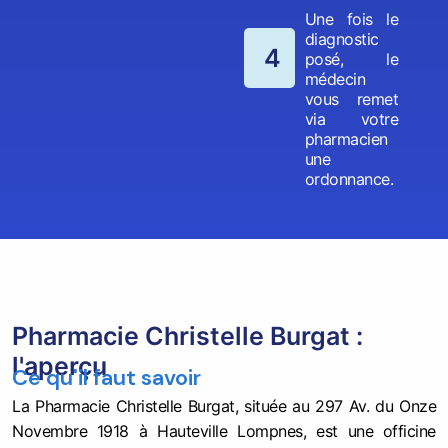
Une fois le
diagnostic
4
posé, le
médecin
vous remet
via votre
pharmacien
une
ordonnance.
Pharmacie Christelle Burgat :
l'aperçu
Ce qu'il faut savoir
La Pharmacie Christelle Burgat, située au 297 Av. du Onze
Novembre 1918 à Hauteville Lompnes, est une officine