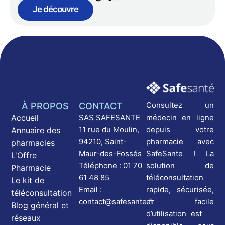
Je découvre
Consultez un
À PROPOS
CONTACT
médecin en ligne
Accueil
SAS SAFESANTE
depuis votre
11 rue du Moulin,
Annuaire des
pharmacie avec
94210, Saint-
pharmacies
SafeSante ! La
Maur-des-Fossés
L'Offre
solution de
Téléphone : 01 70
Pharmacie
téléconsultation
61 48 85
Le kit de
rapide, sécurisée,
Email :
téléconsultation
et facile
contact@safesante.fr
Blog général et
d’utilisation est
réseaux