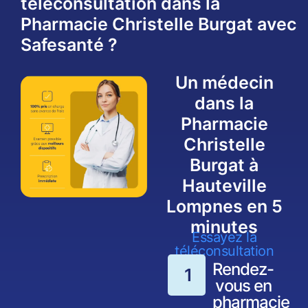
téléconsultation dans la
Pharmacie Christelle Burgat avec
Safesanté ?
Un médecin
dans la
Pharmacie
Christelle
Burgat à
Hauteville
Lompnes en 5
minutes
Essayez la
téléconsultation
Rendez-
1
vous en
pharmacie