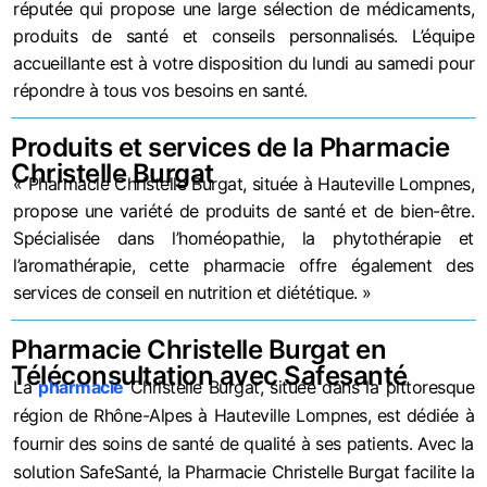
réputée qui propose une large sélection de médicaments,
produits de santé et conseils personnalisés. L’équipe
accueillante est à votre disposition du lundi au samedi pour
répondre à tous vos besoins en santé.
Produits et services de la Pharmacie
Christelle Burgat
« Pharmacie Christelle Burgat, située à Hauteville Lompnes,
propose une variété de produits de santé et de bien-être.
Spécialisée dans l’homéopathie, la phytothérapie et
l’aromathérapie, cette pharmacie offre également des
services de conseil en nutrition et diététique. »
Pharmacie Christelle Burgat en
Téléconsultation avec Safesanté
La
pharmacie
Christelle Burgat, située dans la pittoresque
région de Rhône-Alpes à Hauteville Lompnes, est dédiée à
fournir des soins de santé de qualité à ses patients. Avec la
solution SafeSanté, la Pharmacie Christelle Burgat facilite la