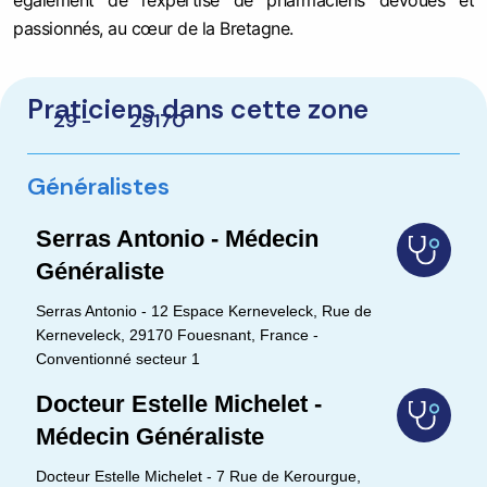
également de l’expertise de pharmaciens dévoués et
passionnés, au cœur de la Bretagne.
Praticiens dans cette zone
29 -
29170
Généralistes
Serras Antonio - Médecin
Généraliste
Serras Antonio - 12 Espace Kerneveleck, Rue de
Kerneveleck, 29170 Fouesnant, France -
Conventionné secteur 1
Docteur Estelle Michelet -
Médecin Généraliste
Docteur Estelle Michelet - 7 Rue de Kerourgue,