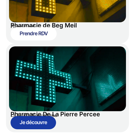
Pharmacie de Beg Meil
Fouesnant
Prendre RDV
Pharmacie De La Pierre Percee
La Motte D Aveillans
Je découvre