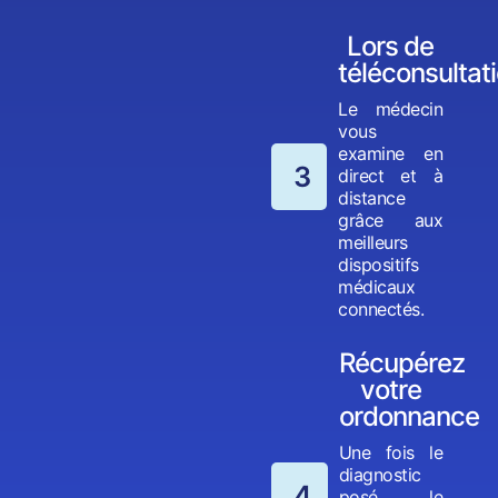
Lors de
téléconsultat
Le médecin
vous
examine en
3
direct et à
distance
grâce aux
meilleurs
dispositifs
médicaux
connectés.
Récupérez
votre
ordonnance
Une fois le
diagnostic
4
posé, le