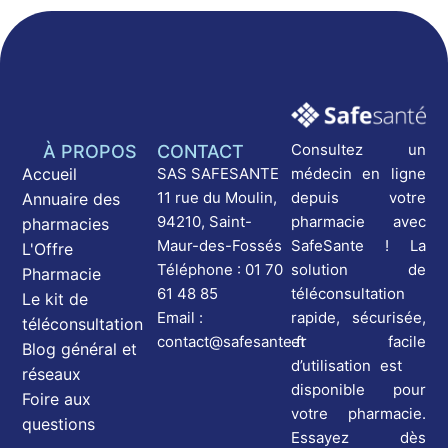
Consultez un
À PROPOS
CONTACT
médecin en ligne
Accueil
SAS SAFESANTE
depuis votre
11 rue du Moulin,
Annuaire des
pharmacie avec
94210, Saint-
pharmacies
SafeSante ! La
Maur-des-Fossés
L'Offre
solution de
Téléphone : 01 70
Pharmacie
téléconsultation
61 48 85
Le kit de
rapide, sécurisée,
Email :
téléconsultation
et facile
contact@safesante.fr
Blog général et
d’utilisation est
réseaux
disponible pour
Foire aux
votre pharmacie.
questions
Essayez dès