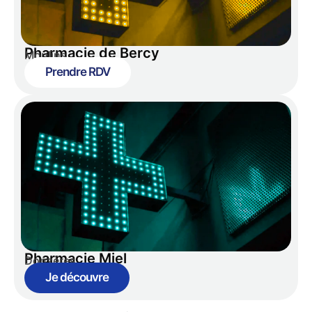
Pharmacie de Bercy
Moulins
Prendre RDV
Pharmacie Miel
Donzères
Je découvre