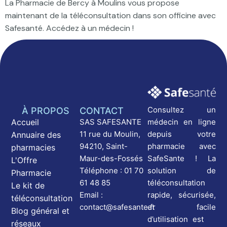
La Pharmacie de Bercy à Moulins vous propose
maintenant de la téléconsultation dans son officine avec
Safesanté. Accédez à un médecin !
Consultez un
À PROPOS
CONTACT
médecin en ligne
Accueil
SAS SAFESANTE
depuis votre
11 rue du Moulin,
Annuaire des
pharmacie avec
94210, Saint-
pharmacies
SafeSante ! La
Maur-des-Fossés
L'Offre
solution de
Téléphone : 01 70
Pharmacie
téléconsultation
61 48 85
Le kit de
rapide, sécurisée,
Email :
téléconsultation
et facile
contact@safesante.fr
Blog général et
d’utilisation est
réseaux