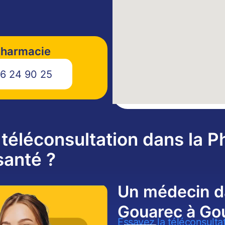
pharmacie
6 24 90 25
téléconsultation dans la 
santé ?
Un médecin d
Gouarec à Go
Essayez la téléconsulta