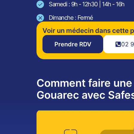
Samedi : 9h - 12h30 | 14h - 16h
Dimanche : Fermé
Voir un médecin dans cette 
Prendre RDV
02 9
Comment faire une 
Gouarec avec Safe