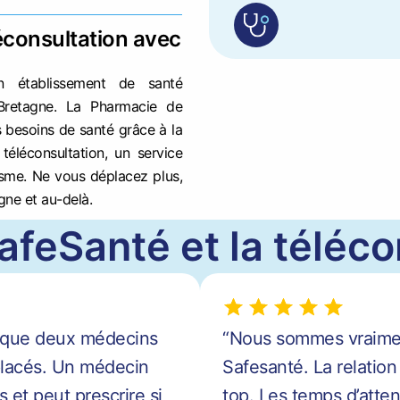
consultation avec
 établissement de santé
Bretagne. La Pharmacie de
 besoins de santé grâce à la
téléconsultation, un service
isme. Ne vous déplacez plus,
gne et au-delà.
afeSanté et la téléco
ès que deux médecins
“Nous sommes vraiment
mplacés. Un médecin
Safesanté. La relation
 et peut prescrire si
top. Les temps d’atten