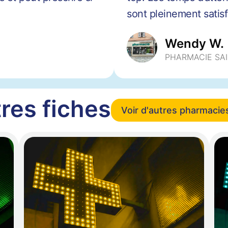
sont pleinement satisfa
Wendy W.
PHARMACIE SA
res fiches
Voir d'autres pharmacie