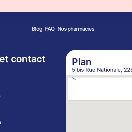
de Gouarec à G
Blog
FAQ
Nos pharmacies
et contact
Plan
5 bis Rue Nationale, 2
0
0