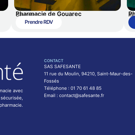
Pharmacie de Gouarec
P
Gouarec
Ri
Prendre RDV
CONTACT
SAS SAFESANTE
11 rue du Moulin, 94210, Saint-Maur-des-
Fossés
Téléphone : 01 70 61 48 85
macie avec
Email : contact@safesante.fr
 sécurisée,
 pharmacie.