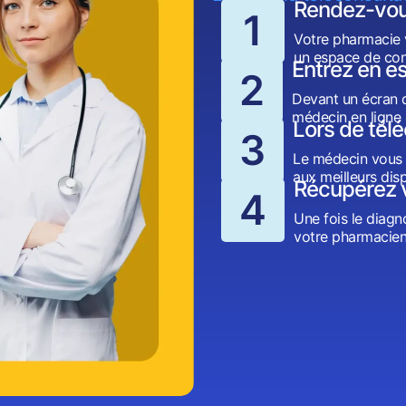
Rendez-vou
1
Votre pharmacie 
un espace de conf
Entrez en es
2
Devant un écran d’
médecin en ligne 
Lors de tél
3
Le médecin vous 
aux meilleurs dis
Récupérez 
4
Une fois le diagn
votre pharmacien