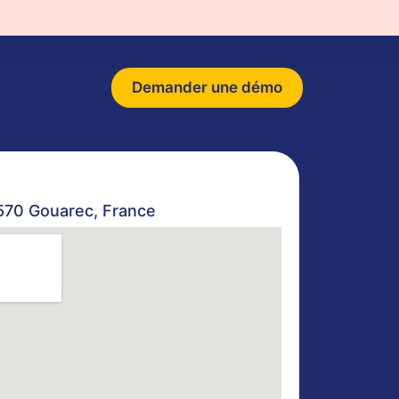
ouarec
Demander une démo
2570 Gouarec, France