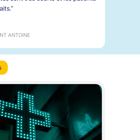
its.”
INT ANTOINE
s