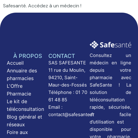
Safesanté. Accédez à un médecin !
Consultez un
À PROPOS
CONTACT
médecin en ligne
Accueil
SAS SAFESANTE
depuis votre
11 rue du Moulin,
Annuaire des
pharmacie avec
94210, Saint-
pharmacies
SafeSante ! La
Maur-des-Fossés
L'Offre
solution de
Téléphone : 01 70
Pharmacie
téléconsultation
61 48 85
Le kit de
rapide, sécurisée,
Email :
téléconsultation
et facile
contact@safesante.fr
Blog général et
d’utilisation est
réseaux
disponible pour
Foire aux
votre pharmacie.