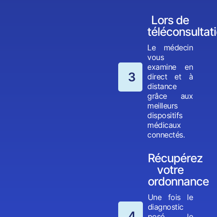
Lors de
téléconsultat
Le médecin
vous
examine en
3
direct et à
distance
grâce aux
meilleurs
dispositifs
médicaux
connectés.
Récupérez
votre
ordonnance
Une fois le
diagnostic
4
posé, le