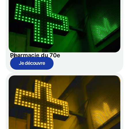
Pharmacie du 70e
Vitré
Je découvre