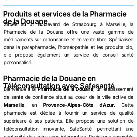
Produits et services de la Pharmacie
de la Douane
Située au 61 Boulevard de Strasbourg à Marseille, la
Pharmacie de la Douane offre une vaste gamme de
médicaments sur ordonnance et en vente libre. Spécialisée
dans la parapharmacie, l’homéopathie et les produits bio,
elle propose également un service de conseil santé
personnalisé.
Pharmacie de la Douane en
Téléconsultation avec Safesanté
Bienvenue à la
Pharmacie de la Douane
, un établissement
de santé de confiance situé au cœur de la ville active de
Marseille
, en
Provence-Alpes-Côte d’Azur
. Cette
pharmacie est dédiée à fournir un service de qualité
supérieure à ses patients. Elle propose une solution de
téléconsultation innovante, SafeSanté, permettant une
continuité des soins sans interruption. Revisitons ensemble