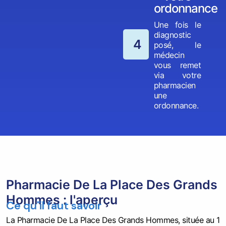
ordonnance
Une fois le
diagnostic
4
posé, le
médecin
vous remet
via votre
pharmacien
une
ordonnance.
Pharmacie De La Place Des Grands
Hommes : l'aperçu
Ce qu'il faut savoir
La Pharmacie De La Place Des Grands Hommes, située au 1