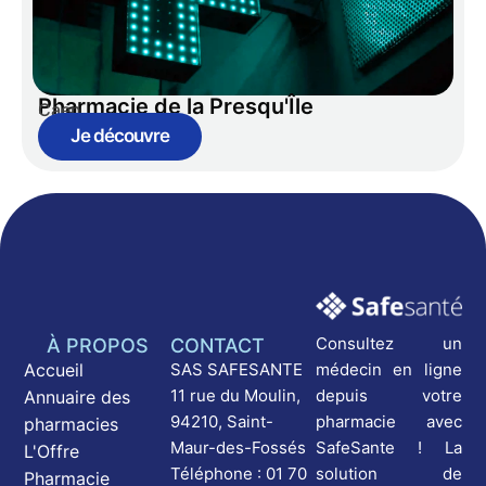
Pharmacie de la Presqu'Île
Caen
Je découvre
Consultez un
À PROPOS
CONTACT
médecin en ligne
Accueil
SAS SAFESANTE
depuis votre
11 rue du Moulin,
Annuaire des
pharmacie avec
94210, Saint-
pharmacies
SafeSante ! La
Maur-des-Fossés
L'Offre
solution de
Téléphone : 01 70
Pharmacie