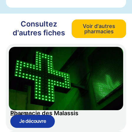
Consultez
Voir d'autres
d'autres fiches
pharmacies
Pharmacie des Malassis
Bagnolet
Je découvre