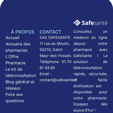
Consultez un
À PROPOS
CONTACT
médecin en ligne
Accueil
SAS SAFESANTE
depuis votre
11 rue du Moulin,
Annuaire des
pharmacie avec
94210, Saint-
pharmacies
SafeSante ! La
Maur-des-Fossés
L'Offre
solution de
Téléphone : 01 70
Pharmacie
téléconsultation
61 48 85
Le kit de
rapide, sécurisée,
Email :
téléconsultation
et facile
contact@safesante.fr
Blog général et
d’utilisation est
réseaux
disponible pour
Foire aux
votre pharmacie.
questions
Essayez dès
aujourd’hui !