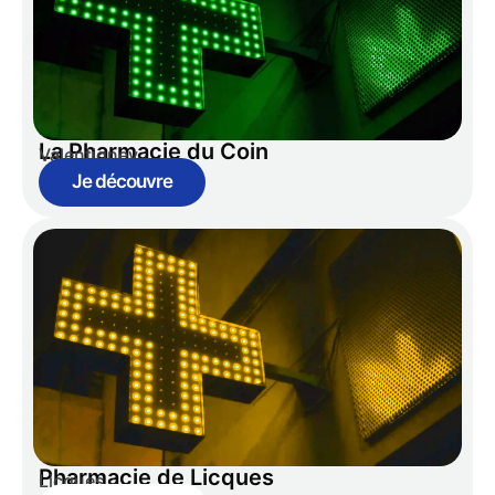
La Pharmacie du Coin
Valentigney
Je découvre
Pharmacie de Licques
Licques