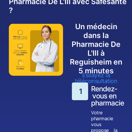
Pharmacie De L'Ill avec Safesanté
?
Un médecin
dans la
Pharmacie De
L'Ill à
Reguisheim en
5 minutes
Essayez la
téléconsultation
Rendez-
1
vous en
pharmacie
Votre
pharmacie
vous
propose la