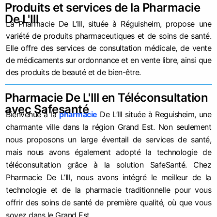
Produits et services de la Pharmacie
De L'Ill
La Pharmacie De L’Ill, située à Réguisheim, propose une
variété de produits pharmaceutiques et de soins de santé.
Elle offre des services de consultation médicale, de vente
de médicaments sur ordonnance et en vente libre, ainsi que
des produits de beauté et de bien-être.
Pharmacie De L'Ill en Téléconsultation
avec Safesanté
Bienvenue à la
pharmacie
De L’Ill située à Reguisheim, une
charmante ville dans la région Grand Est. Non seulement
nous proposons un large éventail de services de santé,
mais nous avons également adopté la technologie de
téléconsultation grâce à la solution SafeSanté. Chez
Pharmacie De L’Ill, nous avons intégré le meilleur de la
technologie et de la pharmacie traditionnelle pour vous
offrir des soins de santé de première qualité, où que vous
soyez dans le Grand Est.