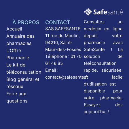
Consultez un
À PROPOS
CONTACT
médecin en ligne
Accueil
SAS SAFESANTE
depuis votre
11 rue du Moulin,
Annuaire des
pharmacie avec
94210, Saint-
pharmacies
SafeSante ! La
Maur-des-Fossés
L'Offre
solution de
Téléphone : 01 70
Pharmacie
téléconsultation
61 48 85
Le kit de
rapide, sécurisée,
Email :
téléconsultation
et facile
contact@safesante.fr
Blog général et
d’utilisation est
réseaux
disponible pour
Foire aux
votre pharmacie.
questions
Essayez dès
aujourd’hui !