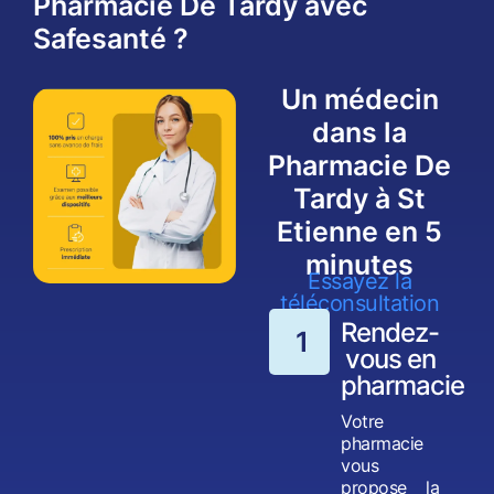
Pharmacie De Tardy avec
Safesanté ?
Un médecin
dans la
Pharmacie De
Tardy à St
Etienne en 5
minutes
Essayez la
téléconsultation
Rendez-
1
vous en
pharmacie
Votre
pharmacie
vous
propose la