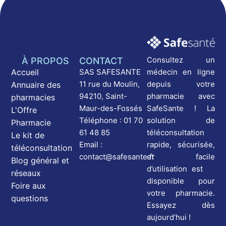
Consultez un
À PROPOS
CONTACT
médecin en ligne
Accueil
SAS SAFESANTE
depuis votre
11 rue du Moulin,
Annuaire des
pharmacie avec
94210, Saint-
pharmacies
SafeSante ! La
Maur-des-Fossés
L'Offre
solution de
Téléphone : 01 70
Pharmacie
téléconsultation
61 48 85
Le kit de
rapide, sécurisée,
Email :
téléconsultation
et facile
contact@safesante.fr
Blog général et
d’utilisation est
réseaux
disponible pour
Foire aux
votre pharmacie.
questions
Essayez dès
aujourd’hui !