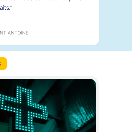
its.”
INT ANTOINE
s