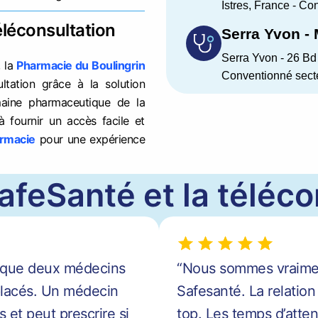
Istres, France - Co
éléconsultation
Serra Yvon -
Serra Yvon - 26 Bd
, la
Pharmacie du Boulingrin
Conventionné sect
ltation grâce à la solution
aine pharmaceutique de la
à fournir un accès facile et
rmacie
pour une expérience
afeSanté et la téléco
ès que deux médecins
“Nous sommes vraiment
mplacés. Un médecin
Safesanté. La relation
 et peut prescrire si
top. Les temps d’atten