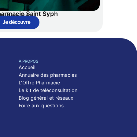
armacie Saint Syph
hun sur Yevre
Je découvre
À PROPOS
Accueil
Annuaire des pharmacies
L'Offre Pharmacie
Le kit de téléconsultation
Blog général et réseaux
Foire aux questions