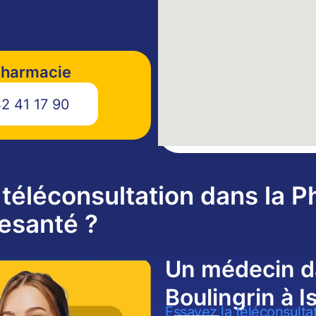
pharmacie
2 41 17 90
téléconsultation dans la 
fesanté ?
Un médecin d
Boulingrin à I
Essayez la téléconsulta