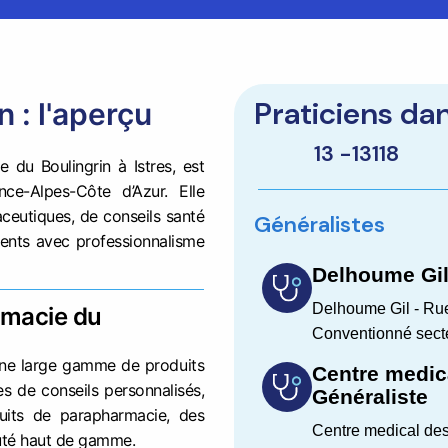
Praticiens da
 : l'aperçu
13 -
13118
 du Boulingrin à Istres, est
ce-Alpes-Côte d’Azur. Elle
eutiques, de conseils santé
Généralistes
lients avec professionnalisme
Delhoume Gil
Delhoume Gil - Rue
armacie du
Conventionné sect
une large gamme de produits
Centre medic
es de conseils personnalisés,
Généraliste
its de parapharmacie, des
Centre medical des
uté haut de gamme.