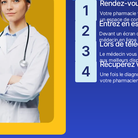
Rendez-vou
1
Votre pharmacie 
un espace de conf
Entrez en es
2
Devant un écran d’
médecin en ligne 
Lors de tél
3
Le médecin vous 
aux meilleurs dis
Récupérez 
4
Une fois le diagn
votre pharmacien