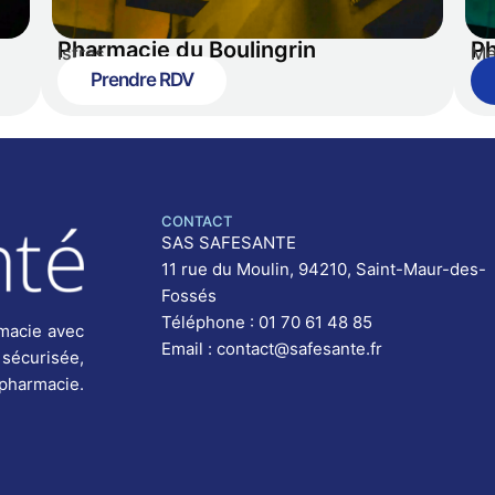
Pharmacie du Boulingrin
Ph
Istres
Me
Prendre RDV
CONTACT
SAS SAFESANTE
11 rue du Moulin, 94210, Saint-Maur-des-
Fossés
Téléphone : 01 70 61 48 85
macie avec
Email : contact@safesante.fr
 sécurisée,
 pharmacie.