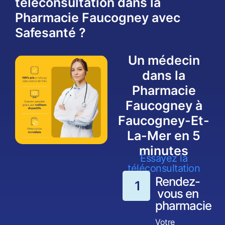
téléconsultation dans la
Pharmacie Faucogney avec
Safesanté ?
Un médecin
dans la
Pharmacie
Faucogney à
Faucogney-Et-
La-Mer en 5
minutes
Essayez la
téléconsultation
Rendez-
1
vous en
pharmacie
Votre