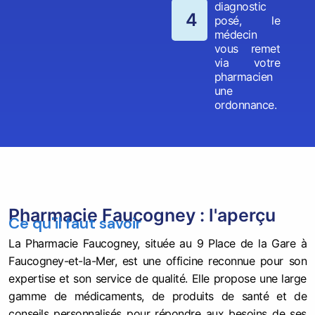
diagnostic
4
posé, le
médecin
vous remet
via votre
pharmacien
une
ordonnance.
Pharmacie Faucogney : l'aperçu
Ce qu'il faut savoir
La Pharmacie Faucogney, située au 9 Place de la Gare à
Faucogney-et-la-Mer, est une officine reconnue pour son
expertise et son service de qualité. Elle propose une large
gamme de médicaments, de produits de santé et de
conseils personnalisés pour répondre aux besoins de ses