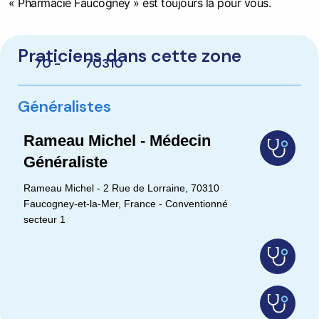
« Pharmacie Faucogney » est toujours là pour vous.
Praticiens dans cette zone
70 -
70310
Généralistes
Rameau Michel - Médecin
Généraliste
Rameau Michel - 2 Rue de Lorraine, 70310
Faucogney-et-la-Mer, France - Conventionné
secteur 1