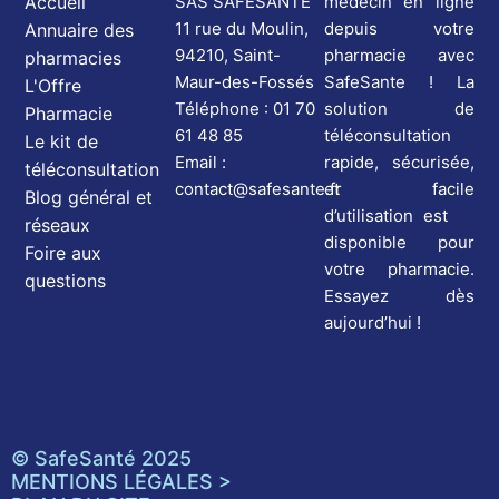
médecin en ligne
Accueil
SAS SAFESANTE
depuis votre
11 rue du Moulin,
Annuaire des
pharmacie avec
94210, Saint-
pharmacies
SafeSante ! La
Maur-des-Fossés
L'Offre
solution de
Téléphone : 01 70
Pharmacie
téléconsultation
61 48 85
Le kit de
rapide, sécurisée,
Email :
téléconsultation
et facile
contact@safesante.fr
Blog général et
d’utilisation est
réseaux
disponible pour
Foire aux
votre pharmacie.
questions
Essayez dès
aujourd’hui !
© SafeSanté 2025
MENTIONS LÉGALES >