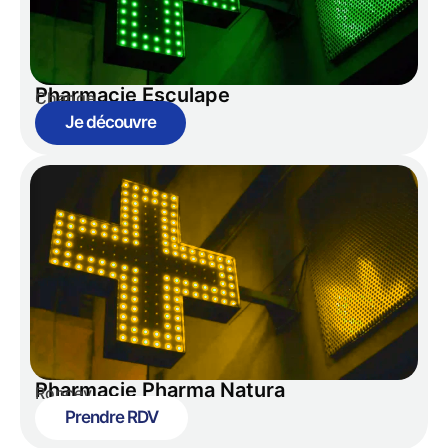
Pharmacie Esculape
Change
Je découvre
Pharmacie Pharma Natura
Roncey
Prendre RDV