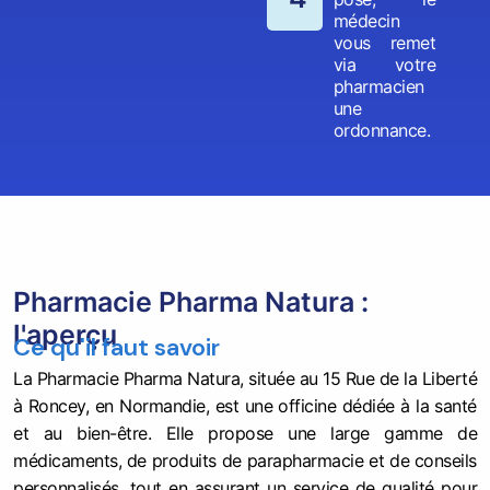
médecin
vous remet
via votre
pharmacien
une
ordonnance.
Pharmacie Pharma Natura :
l'aperçu
Ce qu'il faut savoir
La Pharmacie Pharma Natura, située au 15 Rue de la Liberté
à Roncey, en Normandie, est une officine dédiée à la santé
et au bien-être. Elle propose une large gamme de
médicaments, de produits de parapharmacie et de conseils
personnalisés, tout en assurant un service de qualité pour