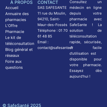
Consultez un
À PROPOS
CONTACT
médecin en ligne
Accueil
SAS SAFESANTE
depuis votre
11 rue du Moulin,
Annuaire des
pharmacie avec
94210, Saint-
pharmacies
SafeSante ! La
Maur-des-Fossés
L'Offre
solution de
Téléphone : 01 70
Pharmacie
téléconsultation
61 48 85
Le kit de
rapide, sécurisée,
Email :
téléconsultation
et facile
contact@safesante.fr
Blog général et
d’utilisation est
réseaux
disponible pour
Foire aux
votre pharmacie.
questions
Essayez dès
aujourd’hui !
© SafeSanté 2025