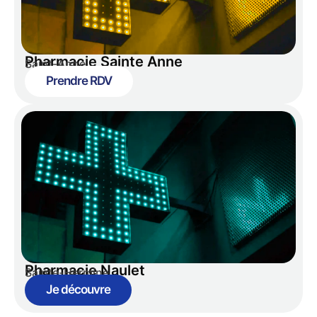
Pharmacie Sainte Anne
Saint-Anne
Prendre RDV
Pharmacie Naulet
Sainte-Hermine
Je découvre