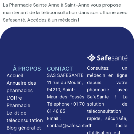
La Pharmacie Sainte Anne à Saint-Anne vous propose
maintenant de la téléconsultation dans son officine avec
Safesanté. Accédez à un médecin !
Consultez un
À PROPOS
CONTACT
médecin en ligne
Accueil
SAS SAFESANTE
depuis votre
11 rue du Moulin,
Annuaire des
pharmacie avec
94210, Saint-
pharmacies
SafeSante ! La
Maur-des-Fossés
L'Offre
solution de
Téléphone : 01 70
Pharmacie
téléconsultation
61 48 85
Le kit de
rapide, sécurisée,
Email :
téléconsultation
et facile
contact@safesante.fr
Blog général et
d’utilisation est