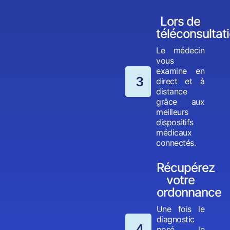
Lors de
téléconsultat
Le médecin
vous
examine en
3
direct et à
distance
grâce aux
meilleurs
dispositifs
médicaux
connectés.
Récupérez
votre
ordonnance
Une fois le
diagnostic
4
posé, le