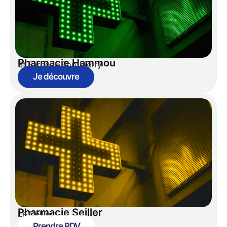
Pharmacie Hammou
St Fargeau Ponthierry
Je découvre
Pharmacie Seiller
Le Cellier
Prendre RDV