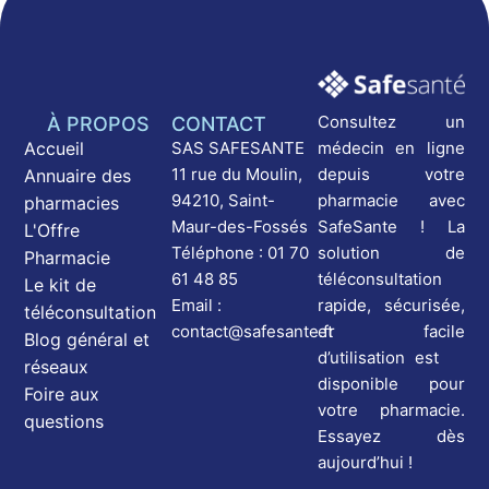
Consultez un
À PROPOS
CONTACT
médecin en ligne
Accueil
SAS SAFESANTE
depuis votre
11 rue du Moulin,
Annuaire des
pharmacie avec
94210, Saint-
pharmacies
SafeSante ! La
Maur-des-Fossés
L'Offre
solution de
Téléphone : 01 70
Pharmacie
téléconsultation
61 48 85
Le kit de
rapide, sécurisée,
Email :
téléconsultation
et facile
contact@safesante.fr
Blog général et
d’utilisation est
réseaux
disponible pour
Foire aux
votre pharmacie.
questions
Essayez dès
aujourd’hui !