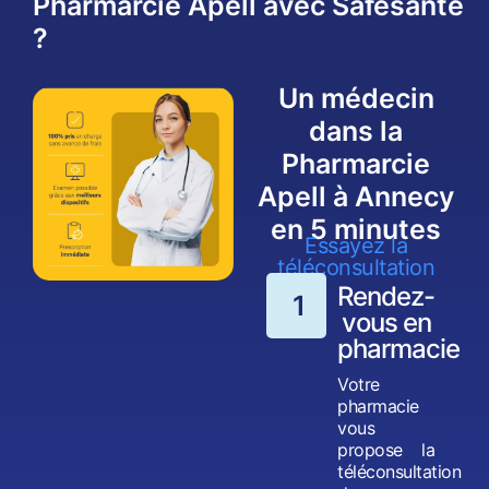
Pharmarcie Apell avec Safesanté
?
Un médecin
dans la
Pharmarcie
Apell à Annecy
en 5 minutes
Essayez la
téléconsultation
Rendez-
1
vous en
pharmacie
Votre
pharmacie
vous
propose la
téléconsultation