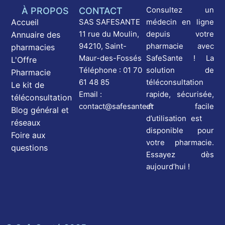
Consultez un
À PROPOS
CONTACT
médecin en ligne
Accueil
SAS SAFESANTE
depuis votre
11 rue du Moulin,
Annuaire des
pharmacie avec
94210, Saint-
pharmacies
SafeSante ! La
Maur-des-Fossés
L'Offre
solution de
Téléphone : 01 70
Pharmacie
téléconsultation
61 48 85
Le kit de
rapide, sécurisée,
Email :
téléconsultation
et facile
contact@safesante.fr
Blog général et
d’utilisation est
réseaux
disponible pour
Foire aux
votre pharmacie.
questions
Essayez dès
aujourd’hui !