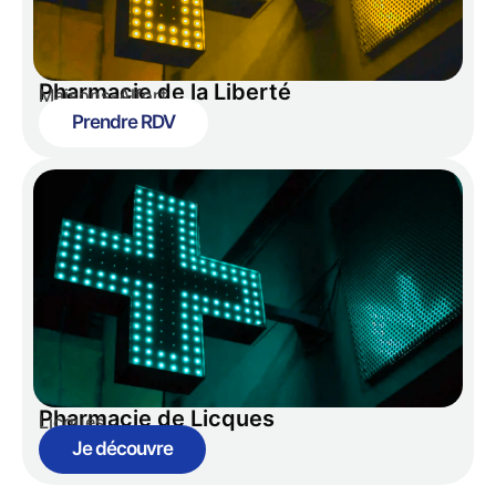
Pharmacie de la Liberté
Maisons-Alfort
Prendre RDV
Pharmacie de Licques
Licques
Je découvre