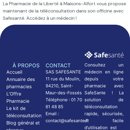
La Pharmacie de la Liberté à Maisons-Alfort vous propose
maintenant de la téléconsultation dans son officine avec
Safesanté. Accédez à un médecin !
Consultez un
À PROPOS
CONTACT
médecin en ligne
Accueil
SAS SAFESANTE
depuis votre
11 rue du Moulin,
Annuaire des
pharmacie avec
94210, Saint-
pharmacies
SafeSante ! La
Maur-des-Fossés
L'Offre
solution de
Téléphone : 01 70
Pharmacie
téléconsultation
61 48 85
Le kit de
rapide, sécurisée,
Email :
téléconsultation
et facile
contact@safesante.fr
Blog général et
d’utilisation est