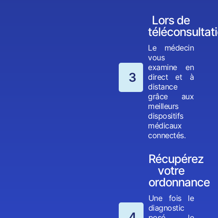
Lors de
téléconsultat
Le médecin
vous
examine en
3
direct et à
distance
grâce aux
meilleurs
dispositifs
médicaux
connectés.
Récupérez
votre
ordonnance
Une fois le
diagnostic
4
posé, le