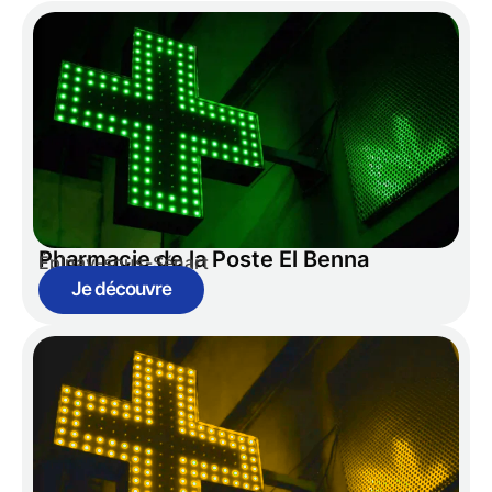
Pharmacie de la Poste El Benna
Épinay-sous-Sénart
Je découvre