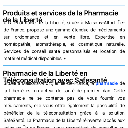
Produits et services de la Pharmacie
de la Liberté
« La Pharmacie de la Liberté, située à Maisons-Alfort, Île-
de-France, propose une gamme étendue de médicaments
sur ordonnance et en vente libre. Expertise en
homéopathie, aromathérapie, et cosmétique naturelle.
Services de conseil santé personnalisés et location de
matériel médical disponibles. »
Pharmacie de la Liberté en
Téléconsultation avec Safesanté
Située à Maisons-Alfort, en Île-de-France, la
pharmacie
de
la Liberté est un acteur de santé de premier plan. Cette
pharmacie ne se contente pas de vous fournir vos
médicaments, elle vous offre également la possibilité de
bénéficier de la téléconsultation grâce à la solution
SafeSanté. La Pharmacie de la Liberté réinvente l’accès aux
soins en Île-de-France, vous permettant de consulter un