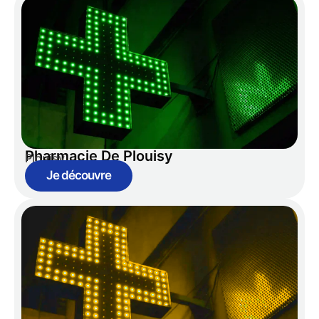
Pharmacie De Plouisy
Plouisy
Je découvre