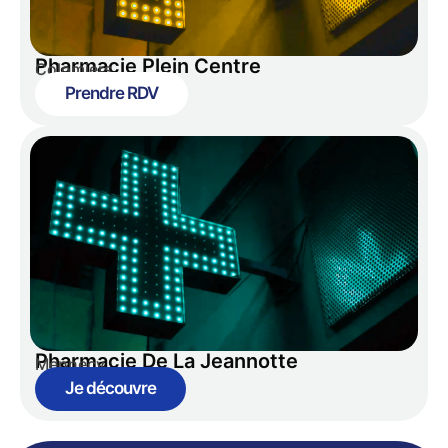
Pharmacie Plein Centre
Colomiers
Prendre RDV
Pharmacie De La Jeannotte
Mennecy
Je découvre