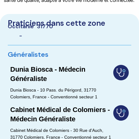
santé de qualité, adapté à votre vie moderne et connectée.
Praticiens dans cette zone
Occitanie
31770
-
Généralistes
Dunia Biosca - Médecin
Généraliste
Dunia Biosca - 10 Pass. du Périgord, 31770
Colomiers, France - Conventionné secteur 1
Cabinet Médical de Colomiers -
Médecin Généraliste
Cabinet Médical de Colomiers - 30 Rue d'Auch,
31770 Colomiers, France - Conventionné secteur 1