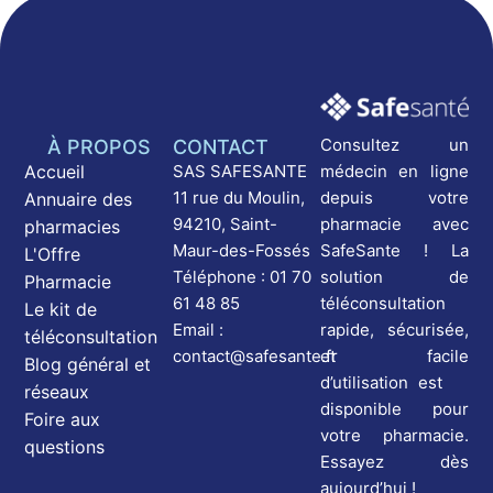
Consultez un
À PROPOS
CONTACT
médecin en ligne
Accueil
SAS SAFESANTE
depuis votre
11 rue du Moulin,
Annuaire des
pharmacie avec
94210, Saint-
pharmacies
SafeSante ! La
Maur-des-Fossés
L'Offre
solution de
Téléphone : 01 70
Pharmacie
téléconsultation
61 48 85
Le kit de
rapide, sécurisée,
Email :
téléconsultation
et facile
contact@safesante.fr
Blog général et
d’utilisation est
réseaux
disponible pour
Foire aux
votre pharmacie.
questions
Essayez dès
aujourd’hui !