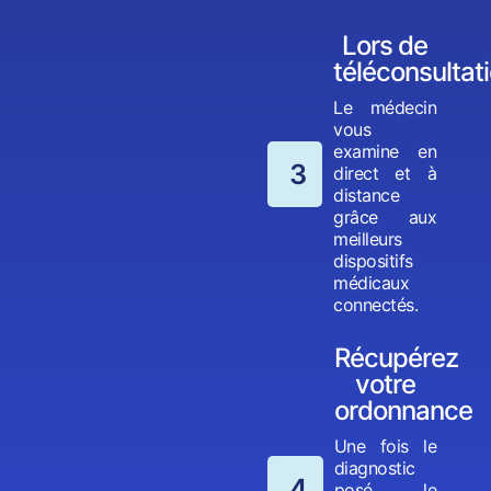
Lors de
téléconsultat
Le médecin
vous
examine en
3
direct et à
distance
grâce aux
meilleurs
dispositifs
médicaux
connectés.
Récupérez
votre
ordonnance
Une fois le
diagnostic
4
posé, le