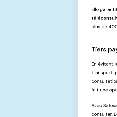
Elle garant
téléconsul
plus de 40
Tiers pa
En évitant 
transport, p
consultatio
fait une op
Avec Safesa
consulter. 