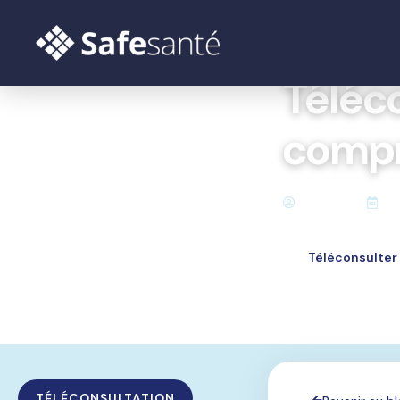
Accueil
Blog
Téléco
Téléco
compr
Safesante
|
15
Téléconsulter
TÉLÉCONSULTATION