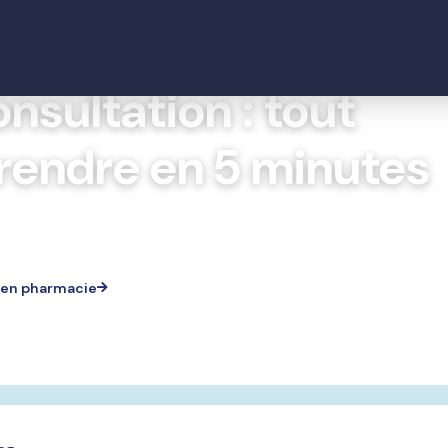
nsultation
nsultation : tout
endre en 5 minutes
 septembre 2025
 en pharmacie