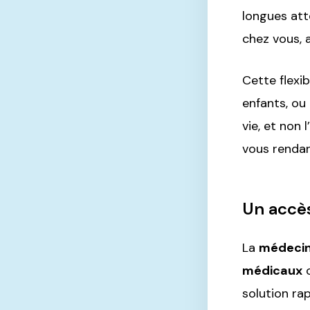
longues att
chez vous, 
Cette flexi
enfants, ou
vie, et non 
vous rendan
Un accès
La
médecine
médicaux
o
solution rap