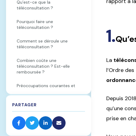
rapport à la
Qu’est-ce que la
téléconsultation ?
Pourquoi faire une
téléconsultation ?
Qu’es
Comment se déroule une
téléconsultation ?
La
télécons
Combien coûte une
téléconsultation ? Est-elle
l’Ordre des
remboursée ?
ordonnance
Préoccupations courantes et
idées reçues
Depuis 2018
PARTAGER
L’avenir de la téléconsultation
qu’une consu
prise en ch
Prêt à consulter autrement ?
Questions fréquentes sur la