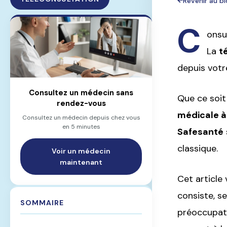
Revenir au b
C
onsu
La
t
depuis votr
Consultez un médecin sans
Que ce soit
rendez-vous
médicale à
Consultez un médecin depuis chez vous
en 5 minutes
Safesanté
classique.
Voir un médecin
maintenant
Cet article
consiste, s
SOMMAIRE
préoccupati